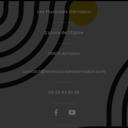
Les Musicales d'Arradon
2 place de l'Eglise
56610 Arradon
contact@lesmusicalesdarradon.com
06 52 83 61 56