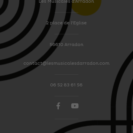
Les Musicales d'Arradon
2 place de l'Eglise
56610 Arradon
contact@lesmusicalesdarradon.com
06 52 83 61 56